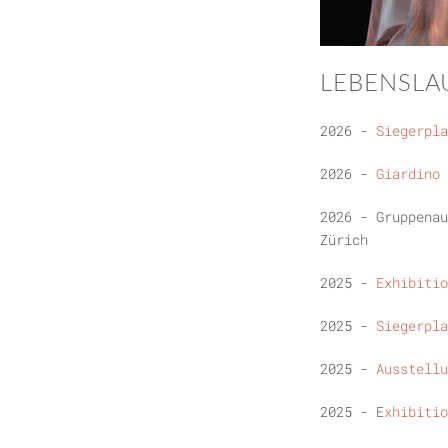
LEBENSLA
2026 -
Siegerpl
2026 -
Giardino 
2026 - Gruppena
Zürich
2025 -
Exhibitio
2025 -
Siegerpla
2025 -
Ausstell
2025 - E
xhibitio